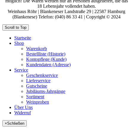
möglich! Die Waren werden nur an Personen ausgeliefert, die das
18 Lebensjahr vollendet haben.
Weinhaus Röhr | Blankeneser Landstraße 29 | 22587 Hamburg
(Blankenese) Telefon: (040) 86 33 41 | Copyright © 2024
Scroll to Top
Startseite
Shop
Warenkorb
Bestellliste (Historie)
Kontopflege (Kunde)
Kundendaten (Adresse)
Service
Geschenkservice
Lieferservice
Gutscheine
Jubiläums-Jahrgänge
Sortiment
Weinproben
Über Uns
Widerruf
×
Schließen