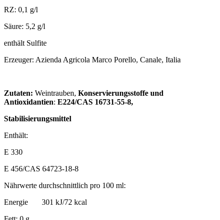
RZ: 0,1 g/l
Säure: 5,2 g/l
enthält Sulfite
Erzeuger: Azienda Agricola Marco Porello, Canale, Italia
Zutaten:
Weintrauben,
Konservierungsstoffe und
Antioxidantien
:
E224/CAS 16731-55-8,
Stabilisierungsmittel
Enthält:
E 330
E 456/CAS 64723-18-8
Nährwerte durchschnittlich pro 100 ml:
Energie 301 kJ/72 kcal
Fett: 0 g