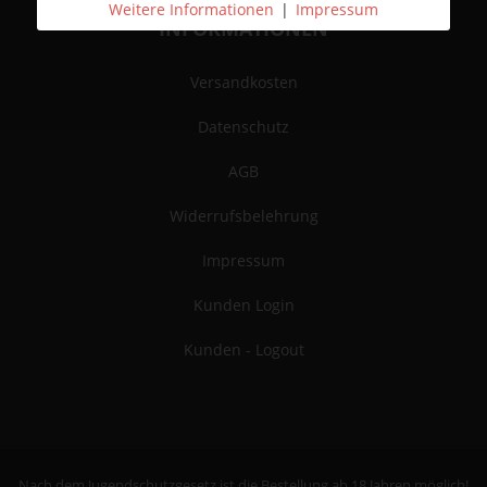
Weitere Informationen
|
Impressum
INFORMATIONEN
Versandkosten
Datenschutz
AGB
Widerrufsbelehrung
Impressum
Kunden Login
Kunden - Logout
Nach dem Jugendschutzgesetz ist die Bestellung ab 18 Jahren möglich!