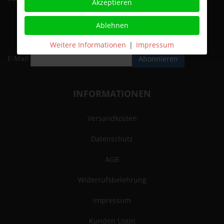
Akzeptieren
Ablehnen
NEWSLETTER
Weitere Informationen
|
Impressum
E-Mail
Abonnieren
INFORMATIONEN
Versandkosten
Datenschutz
AGB
Widerrufsbelehrung
Impressum
Kunden Login