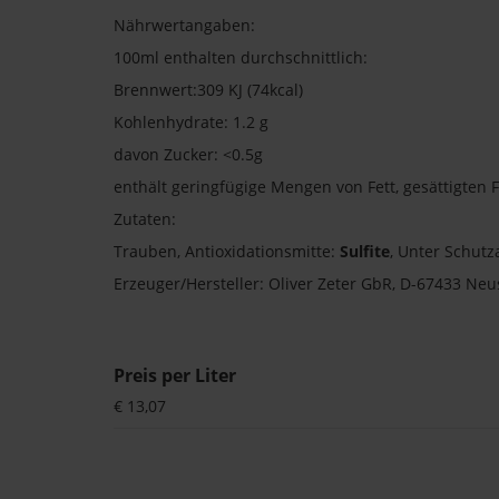
Nährwertangaben:
100ml enthalten durchschnittlich:
Brennwert:309 KJ (74kcal)
Kohlenhydrate: 1.2 g
davon Zucker: <0.5g
enthält geringfügige Mengen von Fett, gesättigten F
Zutaten:
Trauben, Antioxidationsmitte:
Sulfite
, Unter Schut
Erzeuger/Hersteller: Oliver Zeter GbR, D-67433 Neu
Preis per Liter
€ 13,07