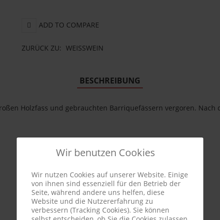
ADD TO COMPARE
ZURÜCK ZU:
WEISSWEIN
BESCHREIBUNG
roßen Holzfass und gebrauchten Barriquefässern vergoren. Nach
Wir benutzen Cookies
Wir nutzen Cookies auf unserer Website. Einige
von ihnen sind essenziell für den Betrieb der
Seite, während andere uns helfen, diese
Website und die Nutzererfahrung zu
verbessern (Tracking Cookies). Sie können
selbst entscheiden, ob Sie die Cookies zulassen