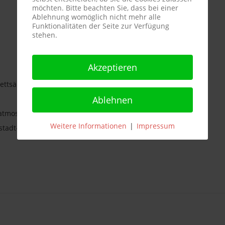
möchten. Bitte beachten Sie, dass bei einer
Ablehnung womöglich nicht mehr alle
Funktionalitäten der Seite zur Verfügung
stehen.
Akzeptieren
ettsäuren, Eiweiß und Salz.
Ablehnen
zatmosphäre abgefüllt
Weitere Informationen
|
Impressum
stadt-Haardt