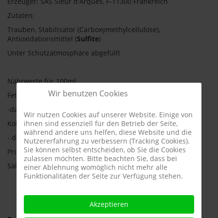
Erzeuger: SAS Sieur d'Arques, F-11300 Frankreich
Zutaten:
Trauben, Stabilisator (Carboxymethylcellulose),
Antioxidationsmittel (
Sulfite
)
Unter Schutzatmosphäre abgefüllt
Nährwerte für 100ml:
Wir benutzen Cookies
Fett 0g
-davon gesättigte Fettsäuren 0g
Wir nutzen Cookies auf unserer Website. Einige von
ihnen sind essenziell für den Betrieb der Seite,
Kohlenhydrate 0,9 g
während andere uns helfen, diese Website und die
- davon Zucker 0,2 g
Nutzererfahrung zu verbessern (Tracking Cookies).
Sie können selbst entscheiden, ob Sie die Cookies
Protein 0g
zulassen möchten. Bitte beachten Sie, dass bei
Salz 0 g
einer Ablehnung womöglich nicht mehr alle
Funktionalitäten der Seite zur Verfügung stehen.
Akzeptieren