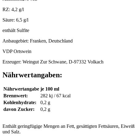
RZ: 4,2 g/l
Säure: 6,5 g/l
enthält Sulfite
Anbaugebiet: Franken, Deutschland
VDP Ortswein
Erzeuger: Weingut Zur Schwane, D-97332 Volkach
Nährwertangaben:
Nährwertangabe
je 100 ml
Brennwert:
282 kj / 67 kcal
Kohlenhydrate:
0,2 g
davon Zucker:
0,2 g
Enthält geringfügige Mengen an Fett, gesättigten Fettsäuren, Eiweiß
und Salz.