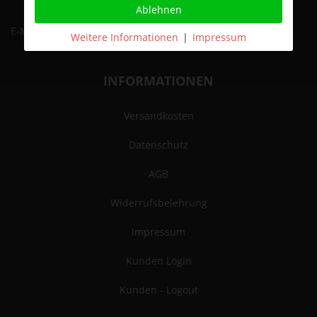
Ablehnen
E-Mail
Abonnieren
Weitere Informationen
|
Impressum
INFORMATIONEN
Versandkosten
Datenschutz
AGB
Widerrufsbelehrung
Impressum
Kunden Login
Kunden - Logout